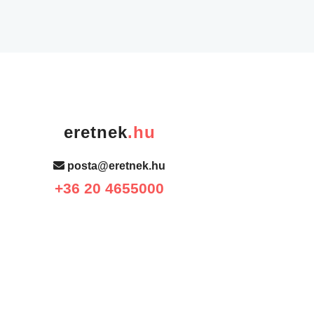
eretnek
.hu
posta@eretnek.hu
+36 20 4655000