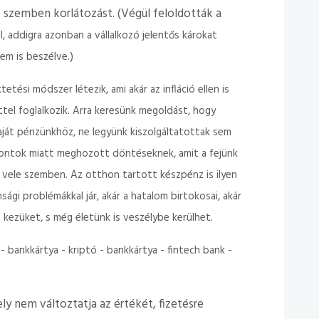
 szemben korlátozást. (Végül feloldották a
l, addigra azonban a vállalkozó jelentős károkat
nem is beszélve.)
tési módszer létezik, ami akár az infláció ellen is
ettel foglalkozik. Arra keresünk megoldást, hogy
aját pénzünkhöz, ne legyünk kiszolgáltatottak sem
mpontok miatt meghozott döntéseknek, amit a fejünk
 vele szemben. Az otthon tartott készpénz is ilyen
ági problémákkal jár, akár a hatalom birtokosai, akár
kezüket, s még életünk is veszélybe kerülhet.
bankkártya - kriptó - bankkártya - fintech bank -
ely nem változtatja az értékét, fizetésre