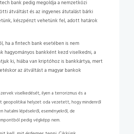
fintech bank pedig megoldja a nemzetközi
i átváltást és az ingyenes átutalást bárki
hetünk, készpénzt vehetünk fel, adott határok
ól, ha a fintech bank esetében is nem
ak hagyományos bankként kezd viselkedni, a
juk ki, hiába van kriptóhoz is bankkártya, mert
zetéskor az átváltást a magyar bankok
zervek viselkedését, ilyen a terrorizmus és a
lt geopolitikai helyzet oda vezetett, hogy mindenről
len hatalmi lépésekről, eseményekről, de
zempontból pedig végképp nem.
mit kell, mit érdemes tenni. Cikkünk