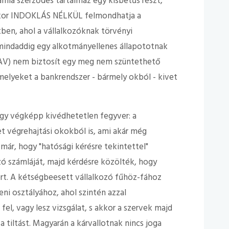
mla szerződés tartalmaz egy kisbetűs részt,
rmikor INDOKLÁS NÉLKÜL felmondhatja a
tben, ahol a vállalkozóknak törvényi
mindaddig egy alkotmányellenes állapototnak
 NAV) nem biztosít egy meg nem szüntethető
melyeket a bankrendszer - bármely okból - kivet
egy végképp kivédhetetlen fegyver: a
t végrehajtási okokból is, ami akár még
t már, hogy "hatósági kérésre tekintettel"
zó számláját, majd kérdésre közölték, hogy
ért. A kétségbeesett vállalkozó fűhöz-fához
ni osztályához, ahol szintén azzal
el, vagy lesz vizsgálat, s akkor a szervek majd
 tiltást. Magyarán a kárvallotnak nincs joga