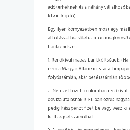
adóterheknek és a néhány vállalkozó
KIVA, kriptó).
Egy ilyen környezetben most egy másik
alkotással becsületes úton megkereső
bankrendszer.
1. Rendkívül magas bankköltségek. (Ha 
nem a Magyar Államkincstár állampapírja
folyószámlán, akár betétszámlán többe
2. Nemzetközi forgalomban rendkívül m
deviza utalásnak is Ft-ban ezres nagysá
pedig készpénzt fizet be vagy vesz ki
költséggel számolhat.