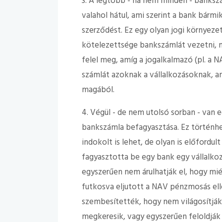
3. A legtöbb - ha nem minden - bankszá
valahol hátul, ami szerint a bank bá
szerződést. Ez egy olyan jogi környeze
kötelezettsége bankszámlát vezetni, 
felel meg, amíg a jogalkalmazó (pl. a
számlát azoknak a vállalkozásoknak, a
magából.
4. Végül - de nem utolsó sorban - van 
bankszámla befagyasztása. Ez történhe
indokolt is lehet, de olyan is előfordul
fagyasztotta be egy bank egy vállalko
egyszerűen nem árulhatják el, hogy mi
futkosva eljutott a NAV pénzmosás elle
szembesítették, hogy nem világosítják f
megkeresik, vagy egyszerűen feloldják a