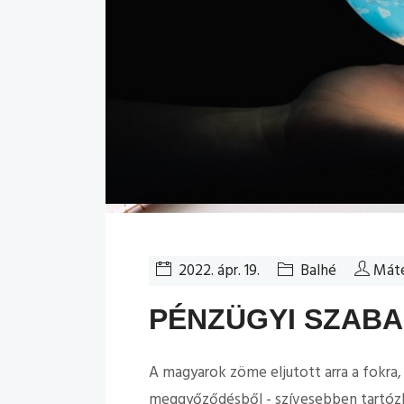
2022. ápr. 19.
Balhé
Máté
PÉNZÜGYI SZAB
A magyarok zöme eljutott arra a fokra,
meggyőződésből - szívesebben tartózk