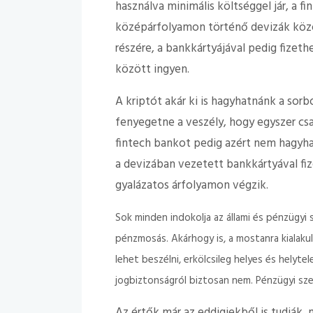
használva minimális költséggel jár, a 
középárfolyamon történő devizák között
részére, a bankkártyájával pedig fizet
között ingyen.
A kriptót akár ki is hagyhatnánk a sorb
fenyegetne a veszély, hogy egyszer cs
fintech bankot pedig azért nem hagyhat
a devizában vezetett bankkártyával fi
gyalázatos árfolyamon végzik.
Sok minden indokolja az állami és pénzügyi s
pénzmosás. Akárhogy is, a mostanra kialaku
lehet beszélni, erkölcsileg helyes és helyte
jogbiztonságról biztosan nem. Pénzügyi s
Az értők már az eddigiekből is tudják, 