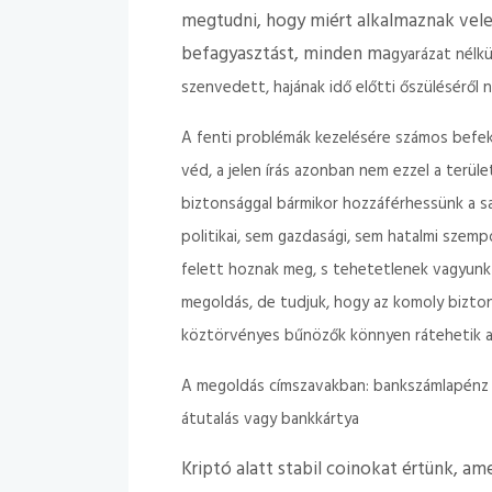
megtudni, hogy miért alkalmaznak vele
befagyasztást, minden ma
gyarázat nélkü
szenvedett, hajának idő előtti őszüléséről 
A fenti problémák kezelésére számos befekte
véd, a jelen írás azonban nem ezzel a terül
biztonsággal bármikor hozzáférhessünk a s
politikai, sem gazdasági, sem hatalmi sze
felett hoznak meg, s tehetetlenek vagyunk
megoldás, de tudjuk, hogy az komoly biztons
köztörvényes bűnözők könnyen rátehetik a 
A megoldás címszavakban: bankszámlapénz - 
átutalás vagy bankkártya
Kriptó alatt stabil coinokat értünk, am