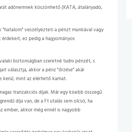
barát adónemnek köszönhető (KATA, átalányadó,
 "hatalom" veszélyezteti a pénzt munkával vagy
k érdekeit, ez pedig a hagyományos
valaki biztonságban szeretné tudni pénzét, s
it választja, akkor a pénz "őrzése" akár
 kerül, mint az elérhető kamat.
agas tranzakciós díjak. Már egy kisebb összegű
grendű díja van, de a Ft utalás sem olcsó, ha
 az ember, akkor még ennél is nagyobb