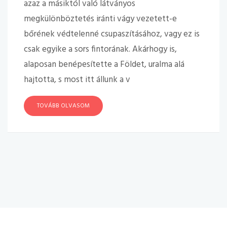
azaz a másiktól való látványos
megkülönböztetés iránti vágy vezetett-e
bőrének védtelenné csupaszításához, vagy ez is
csak egyike a sors fintorának. Akárhogy is,
alaposan benépesítette a Földet, uralma alá
hajtotta, s most itt állunk a v
TOVÁBB OLVASOM