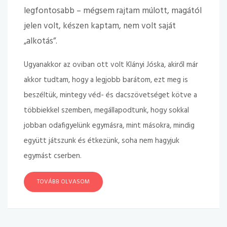
legfontosabb – mégsem rajtam múlott, magától
jelen volt, készen kaptam, nem volt saját
„alkotás”.
Ugyanakkor az oviban ott volt Klányi Jóska, akiről már
akkor tudtam, hogy a legjobb barátom, ezt meg is
beszéltük, mintegy véd- és dacszövetséget kötve a
többiekkel szemben, megállapodtunk, hogy sokkal
jobban odafigyelünk egymásra, mint másokra, mindig
együtt játszunk és étkezünk, soha nem hagyjuk
egymást cserben.
TOVÁBB OLVASOM