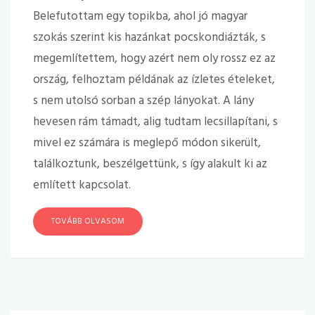
Belefutottam egy topikba, ahol jó magyar
szokás szerint kis hazánkat pocskondiázták, s
megemlítettem, hogy azért nem oly rossz ez az
ország, felhoztam példának az ízletes ételeket,
s nem utolsó sorban a szép lányokat. A lány
hevesen rám támadt, alig tudtam lecsillapítani, s
mivel ez számára is meglepő módon sikerült,
találkoztunk, beszélgettünk, s így alakult ki az
említett kapcsolat.
TOVÁBB OLVASOM