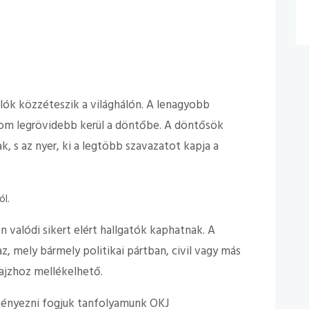
lók közzéteszik a világhálón. A lenagyobb
rom legrövidebb kerül a döntőbe. A döntősök
, s az nyer, ki a legtöbb szavazatot kapja a
ól.
 valódi sikert elért hallgatók kaphatnak. A
z, mely bármely politikai pártban, civil vagy más
ajzhoz mellékelhető.
ményezni fogjuk tanfolyamunk OKJ