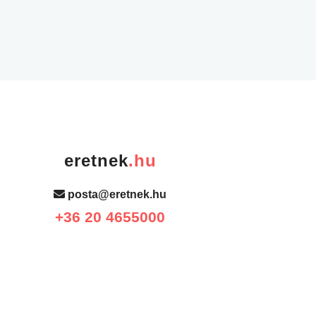
eretnek
.hu
posta@eretnek.hu
+36 20 4655000