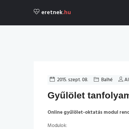
eretnek
.hu
2015. szept. 08.
Balhé
A
Gyűlölet tanfolyam
Online gyűlölet-oktatás modul ren
Modulok: