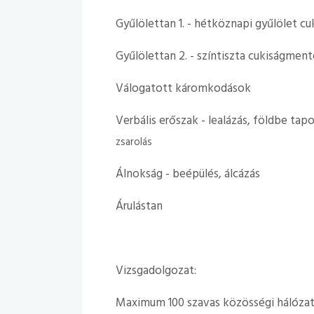
Gyűlölettan 1. - hétköznapi gyűlölet c
Gyűlölettan 2. - színtiszta cukiságment
Válogatott káromkodások
Verbális erőszak - lealázás, földbe tap
zsarolás
Álnokság - beépülés, álcázás
Árulástan
Vizsgadolgozat:
Maximum 100 szavas közösségi hálózatb