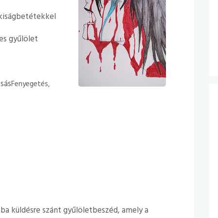
ukiságbetétekkel
es gyűlölet
osás
Fenyegetés,
a küldésre szánt gyűlöletbeszéd, amely a