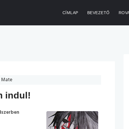
CÍMLAP
BEVEZETŐ
ROV
I Mate
 indul!
dszerben