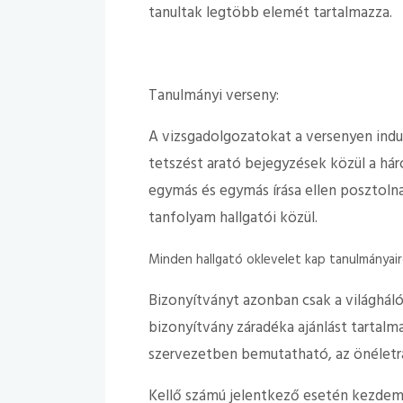
tanultak legtöbb elemét tartalmazza.
Tanulmányi verseny:
A vizsgadolgozatokat a versenyen indu
tetszést arató bejegyzések közül a há
egymás és egymás írása ellen posztolnak
tanfolyam hallgatói közül.
Minden hallgató oklevelet kap tanulmányair
Bizonyítványt azonban csak a világhálón
bizonyítvány záradéka ajánlást tartalma
szervezetben bemutatható, az önéletr
Kellő számú jelentkező esetén kezde